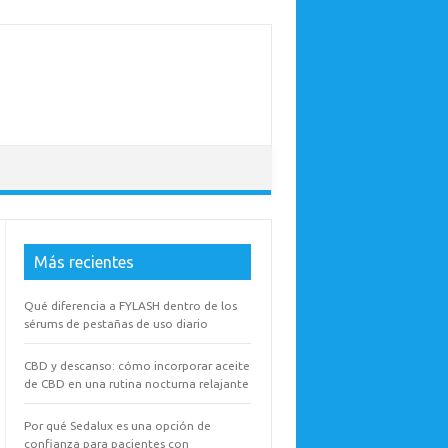
Más recientes
Qué diferencia a FYLASH dentro de los
sérums de pestañas de uso diario
CBD y descanso: cómo incorporar aceite
de CBD en una rutina nocturna relajante
Por qué Sedalux es una opción de
confianza para pacientes con