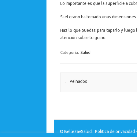
Lo importante es que la superficie a cubri
Si el grano ha tomado unas dimensiones
Haz lo que puedas para taparlo y luego l
atención sobre tu grano.
Categoría:
Salud
Navegación de entradas
←
Peinados
© BellezaySalud.
Política de privacidad