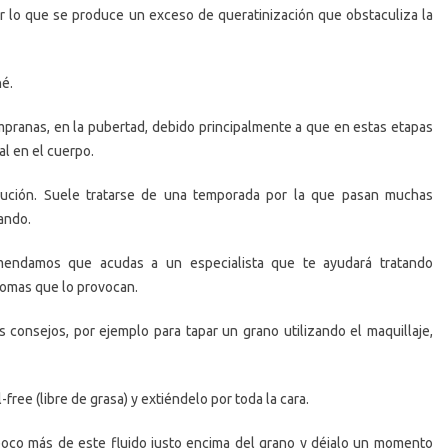
or lo que se produce un exceso de queratinización que obstaculiza la
né.
mpranas, en la pubertad, debido principalmente a que en estas etapas
l en el cuerpo.
lución. Suele tratarse de una temporada por la que pasan muchas
ando.
mendamos que acudas a un especialista que te ayudará tratando
ntomas que lo provocan.
 consejos, por ejemplo para tapar un grano utilizando el maquillaje,
-free (libre de grasa) y extiéndelo por toda la cara.
 poco más de este fluido justo encima del grano y déjalo un momento