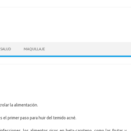
SALUD
MAQUILLAJE
rolar la alimentación.
es el primer paso para huir del temido acné.
infecciones, los alimentos ricos en beta-caroteno, como las frutas y