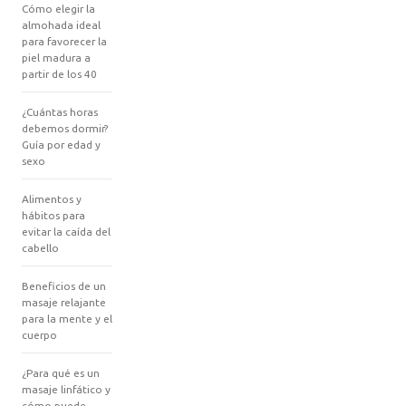
Cómo elegir la
almohada ideal
para favorecer la
piel madura a
partir de los 40
¿Cuántas horas
debemos dormir?
Guía por edad y
sexo
Alimentos y
hábitos para
evitar la caída del
cabello
Beneficios de un
masaje relajante
para la mente y el
cuerpo
¿Para qué es un
masaje linfático y
cómo puede