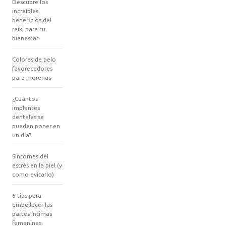
Descubre los
increíbles
beneficios del
reiki para tu
bienestar
Colores de pelo
favorecedores
para morenas
¿Cuántos
implantes
dentales se
pueden poner en
un día?
Síntomas del
estrés en la piel (y
como evitarlo)
6 tips para
embellecer las
partes íntimas
femeninas