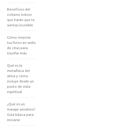
Beneficios del
ciclismo indoor
que harán que te
sientas increíble
Cómo mejorar
tus fotos en webs
de citas para
triunfar más
Qué es la
metafísica del
alma y cómo
incluye desde un
punto de vista
espiritual
¿Qué es un
masaje sensitivo?
Guía básica para
iniciarse