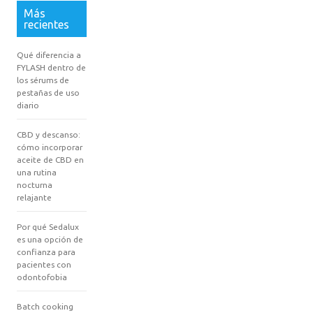
Más
recientes
Qué diferencia a
FYLASH dentro de
los sérums de
pestañas de uso
diario
CBD y descanso:
cómo incorporar
aceite de CBD en
una rutina
nocturna
relajante
Por qué Sedalux
es una opción de
confianza para
pacientes con
odontofobia
Batch cooking