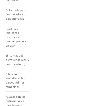
bienestar
Colores de pelo
favorecedores
para morenas
¿Cuántos
implantes
dentales se
pueden poner en
un día?
Síntomas del
estrés en la piel (y
como evitarlo)
6 tips para
embellecer las
partes íntimas
femeninas
¿Cuáles son los
antioxidantes
para la piel y