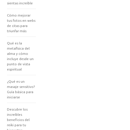
sientas increíble
Cómo mejorar
tus fotos en webs
de citas para
triunfar más
Qué es la
metafísica del
alma y cómo
incluye desde un
punto de vista
espiritual
¿Qué es un
masaje sensitivo?
Guía básica para
iniciarse
Descubre los
increíbles
beneficios del
reiki para tu