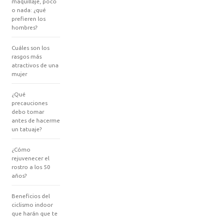
maquillaje, poco
o nada: ¿qué
prefieren los
hombres?
Cuáles son los
rasgos más
atractivos de una
mujer
¿Qué
precauciones
debo tomar
antes de hacerme
un tatuaje?
¿Cómo
rejuvenecer el
rostro a los 50
años?
Beneficios del
ciclismo indoor
que harán que te