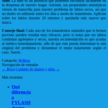
Miel:
La miel es un producto que podemos encontrar fácilmente en
la despensa de nuestro hogar. Además, sus propiedades antisépticas
vienen de maravilla para nuestro problema de labios secos, así que
no dudes en utilizarla todos los días a modo de tratamiento. Aplícala
sobre los labios durante 20 minutos y quedarán más suaves que
nunca.
Consejo final:
Cada uno de los tratamientos naturales que te hemos
provisto pueden resultar muy eficaces, pero si notas que tus labios
continúan agrietados y secos, nuestra recomendación es que acudas
al médico inmediatamente, afín de que este pueda determinar la raíz
original del problema y dictaminar el mejor tratamiento según el
caso. Suerte.
Categoría:
Belleza
Navegación de entradas
←
Boca
Cuidado de manos y uñas
→
Más recientes
Qué
diferencia
a
FYLASH
dentro