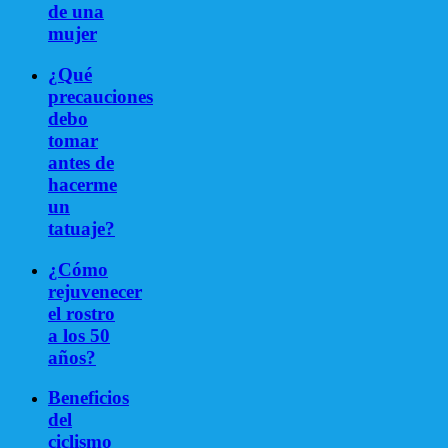
de una
mujer
¿Qué
precauciones
debo
tomar
antes de
hacerme
un
tatuaje?
¿Cómo
rejuvenecer
el rostro
a los 50
años?
Beneficios
del
ciclismo