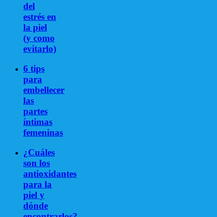
del
estrés en
la piel
(y como
evitarlo)
6 tips
para
embellecer
las
partes
íntimas
femeninas
¿Cuáles
son los
antioxidantes
para la
piel y
dónde
encontrarlos?