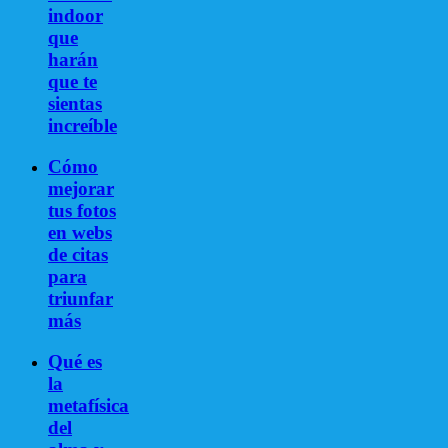
indoor
que
harán
que te
sientas
increíble
Cómo
mejorar
tus fotos
en webs
de citas
para
triunfar
más
Qué es
la
metafísica
del