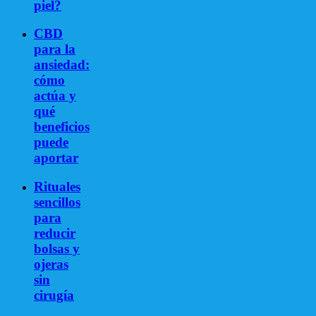
piel?
CBD
para la
ansiedad:
cómo
actúa y
qué
beneficios
puede
aportar
Rituales
sencillos
para
reducir
bolsas y
ojeras
sin
cirugía