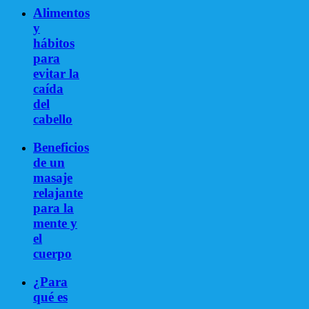
Alimentos
y
hábitos
para
evitar la
caída
del
cabello
Beneficios
de un
masaje
relajante
para la
mente y
el
cuerpo
¿Para
qué es