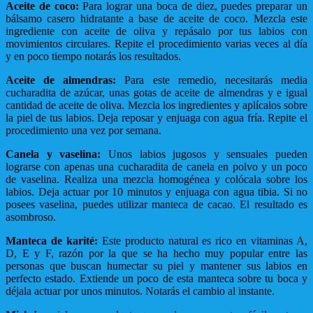
Aceite de coco:
Para lograr una boca de diez, puedes preparar un
bálsamo casero hidratante a base de aceite de coco. Mezcla este
ingrediente con aceite de oliva y repásalo por tus labios con
movimientos circulares. Repite el procedimiento varias veces al día
y en poco tiempo notarás los resultados.
Aceite de almendras:
Para este remedio, necesitarás media
cucharadita de azúcar, unas gotas de aceite de almendras y e igual
cantidad de aceite de oliva. Mezcla los ingredientes y aplícalos sobre
la piel de tus labios. Deja reposar y enjuaga con agua fría. Repite el
procedimiento una vez por semana.
Canela y vaselina:
Unos labios jugosos y sensuales pueden
lograrse con apenas una cucharadita de canela en polvo y un poco
de vaselina. Realiza una mezcla homogénea y colócala sobre los
labios. Deja actuar por 10 minutos y enjuaga con agua tibia. Si no
posees vaselina, puedes utilizar manteca de cacao. El resultado es
asombroso.
Manteca de karité:
Este producto natural es rico en vitaminas A,
D, E y F, razón por la que se ha hecho muy popular entre las
personas que buscan humectar su piel y mantener sus labios en
perfecto estado. Extiende un poco de esta manteca sobre tu boca y
déjala actuar por unos minutos. Notarás el cambio al instante.