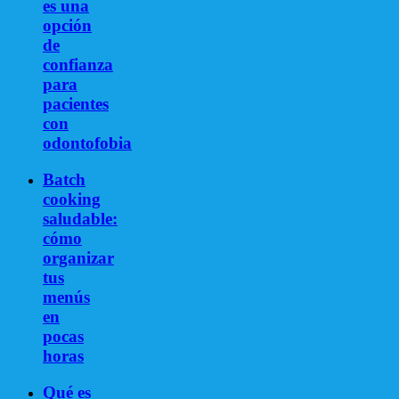
es una
opción
de
confianza
para
pacientes
con
odontofobia
Batch
cooking
saludable:
cómo
organizar
tus
menús
en
pocas
horas
Qué es