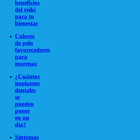
beneficios
del reiki
para tu
bienestar
Colores
de pelo
favorecedores
para
morenas
¿Cuántos
implantes
dentales
se
pueden
poner
en un
día?
Síntomas