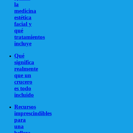
la
medicina
estética
facial y
qué
tratamientos
incluye
Qué
significa
realmente
que un
crucero
es todo
incluido
Recursos
imprescindibles
para
una
belleza