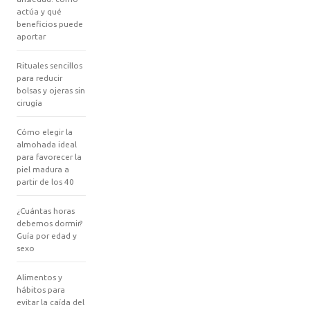
actúa y qué
beneficios puede
aportar
Rituales sencillos
para reducir
bolsas y ojeras sin
cirugía
Cómo elegir la
almohada ideal
para favorecer la
piel madura a
partir de los 40
¿Cuántas horas
debemos dormir?
Guía por edad y
sexo
Alimentos y
hábitos para
evitar la caída del