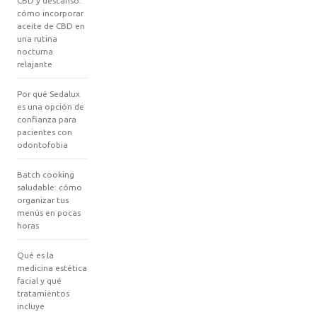
CBD y descanso:
cómo incorporar
aceite de CBD en
una rutina
nocturna
relajante
Por qué Sedalux
es una opción de
confianza para
pacientes con
odontofobia
Batch cooking
saludable: cómo
organizar tus
menús en pocas
horas
Qué es la
medicina estética
facial y qué
tratamientos
incluye