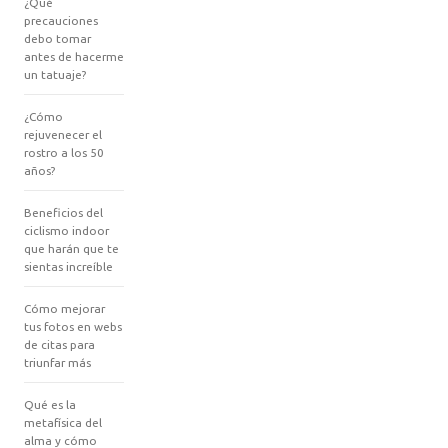
¿Qué
precauciones
debo tomar
antes de hacerme
un tatuaje?
¿Cómo
rejuvenecer el
rostro a los 50
años?
Beneficios del
ciclismo indoor
que harán que te
sientas increíble
Cómo mejorar
tus fotos en webs
de citas para
triunfar más
Qué es la
metafísica del
alma y cómo