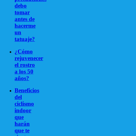
debo
tomar
antes de
hacerme
un
tatuaje?
¿Cómo
rejuvenecer
el rostro
a los 50
años?
Beneficios
del
ciclismo
indoor
que
harán
que te