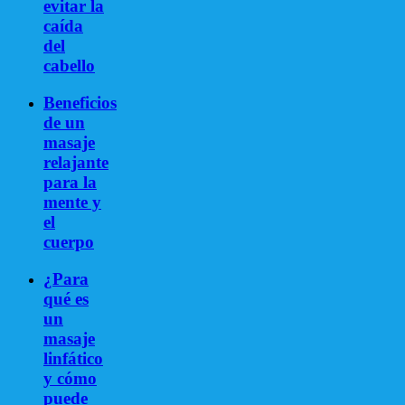
evitar la
caída
del
cabello
Beneficios
de un
masaje
relajante
para la
mente y
el
cuerpo
¿Para
qué es
un
masaje
linfático
y cómo
puede