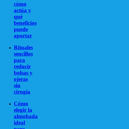
cómo
actúa y
qué
beneficios
puede
aportar
Rituales
sencillos
para
reducir
bolsas y
ojeras
sin
cirugía
Cómo
elegir la
almohada
ideal
para