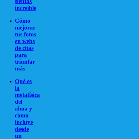
sientas
increíble
Cómo
mejorar
tus fotos
en webs
de citas
para
triunfar
más
Qué es
la
metafísica
del
alma y
cómo
incluye
desde
un