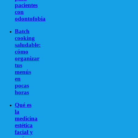
pacientes
con
odontofobia
Batch
cooking
saludable:
cómo
organizar
tus
menús
en
pocas
horas
Qué es
la
medicina
estética
facial y