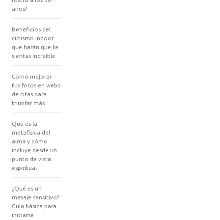
años?
Beneficios del
ciclismo indoor
que harán que te
sientas increíble
Cómo mejorar
tus fotos en webs
de citas para
triunfar más
Qué es la
metafísica del
alma y cómo
incluye desde un
punto de vista
espiritual
¿Qué es un
masaje sensitivo?
Guía básica para
iniciarse