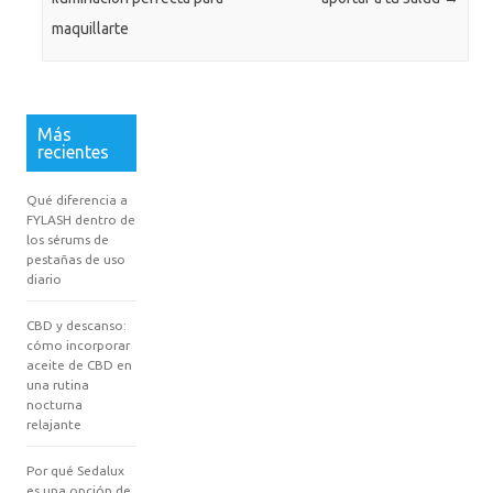
maquillarte
Más
recientes
Qué diferencia a
FYLASH dentro de
los sérums de
pestañas de uso
diario
CBD y descanso:
cómo incorporar
aceite de CBD en
una rutina
nocturna
relajante
Por qué Sedalux
es una opción de