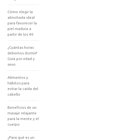
Cómo elegir la
almohada ideal
para favorecer la
piel madura a
partir de los 40
¿Cuántas horas
debemos dormir?
Guía por edad y
sexo
Alimentos y
hábitos para
evitar la caída del
cabello
Beneficios de un
masaje relajante
para la mente y el
cuerpo
¿Para qué es un