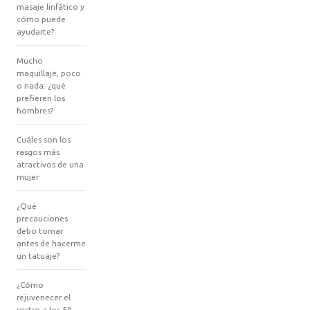
masaje linfático y
cómo puede
ayudarte?
Mucho
maquillaje, poco
o nada: ¿qué
prefieren los
hombres?
Cuáles son los
rasgos más
atractivos de una
mujer
¿Qué
precauciones
debo tomar
antes de hacerme
un tatuaje?
¿Cómo
rejuvenecer el
rostro a los 50