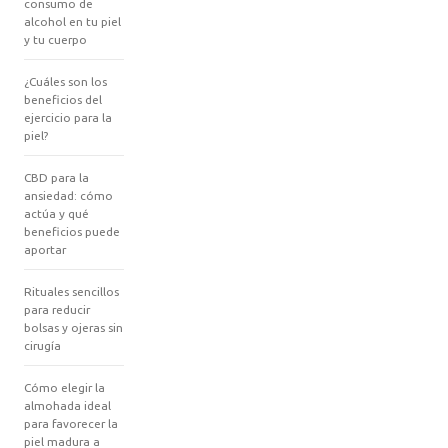
consumo de
alcohol en tu piel
y tu cuerpo
¿Cuáles son los
beneficios del
ejercicio para la
piel?
CBD para la
ansiedad: cómo
actúa y qué
beneficios puede
aportar
Rituales sencillos
para reducir
bolsas y ojeras sin
cirugía
Cómo elegir la
almohada ideal
para favorecer la
piel madura a