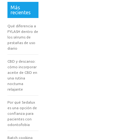
Más
recientes
Qué diferencia a
FYLASH dentro de
los sérums de
pestañas de uso
diario
CBD y descanso:
cómo incorporar
aceite de CBD en
una rutina
nocturna
relajante
Por qué Sedalux
es una opción de
confianza para
pacientes con
odontofobia
Batch cooking