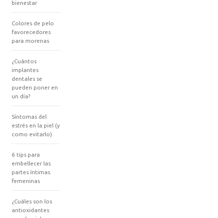
bienestar
Colores de pelo
favorecedores
para morenas
¿Cuántos
implantes
dentales se
pueden poner en
un día?
Síntomas del
estrés en la piel (y
como evitarlo)
6 tips para
embellecer las
partes íntimas
femeninas
¿Cuáles son los
antioxidantes