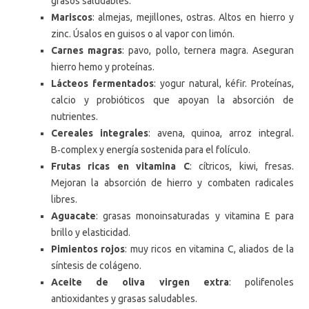
grasos saludables.
Mariscos
: almejas, mejillones, ostras. Altos en hierro y
zinc. Úsalos en guisos o al vapor con limón.
Carnes magras
: pavo, pollo, ternera magra. Aseguran
hierro hemo y proteínas.
Lácteos fermentados
: yogur natural, kéfir. Proteínas,
calcio y probióticos que apoyan la absorción de
nutrientes.
Cereales integrales
: avena, quinoa, arroz integral.
B‑complex y energía sostenida para el folículo.
Frutas ricas en vitamina C
: cítricos, kiwi, fresas.
Mejoran la absorción de hierro y combaten radicales
libres.
Aguacate
: grasas monoinsaturadas y vitamina E para
brillo y elasticidad.
Pimientos rojos
: muy ricos en vitamina C, aliados de la
síntesis de colágeno.
Aceite de oliva virgen extra
: polifenoles
antioxidantes y grasas saludables.