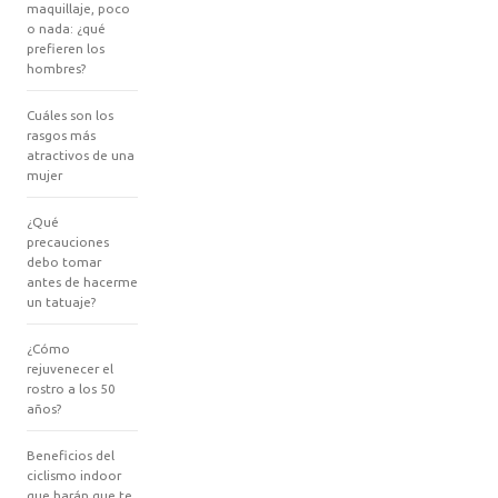
maquillaje, poco
o nada: ¿qué
prefieren los
hombres?
Cuáles son los
rasgos más
atractivos de una
mujer
¿Qué
precauciones
debo tomar
antes de hacerme
un tatuaje?
¿Cómo
rejuvenecer el
rostro a los 50
años?
Beneficios del
ciclismo indoor
que harán que te