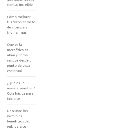
sientas increíble
Cómo mejorar
tus fotos en webs
de citas para
triunfar más
Qué es la
metafísica del
alma y cómo
incluye desde un
punto de vista
espiritual
¿Qué es un
masaje sensitivo?
Guía básica para
iniciarse
Descubre los
increíbles
beneficios del
reiki para tu