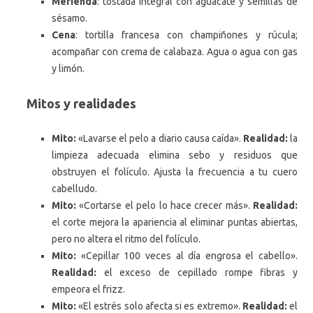
Merienda
: tostada integral con aguacate y semillas de
sésamo.
Cena
: tortilla francesa con champiñones y rúcula;
acompañar con crema de calabaza. Agua o agua con gas
y limón.
Mitos y realidades
Mito:
«Lavarse el pelo a diario causa caída».
Realidad:
la
limpieza adecuada elimina sebo y residuos que
obstruyen el folículo. Ajusta la frecuencia a tu cuero
cabelludo.
Mito:
«Cortarse el pelo lo hace crecer más».
Realidad:
el corte mejora la apariencia al eliminar puntas abiertas,
pero no altera el ritmo del folículo.
Mito:
«Cepillar 100 veces al día engrosa el cabello».
Realidad:
el exceso de cepillado rompe fibras y
empeora el frizz.
Mito:
«El estrés solo afecta si es extremo».
Realidad:
el