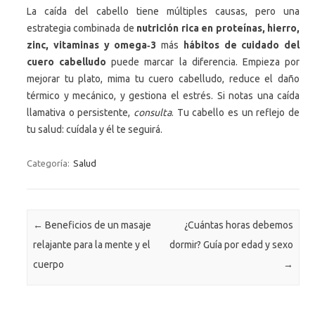
La caída del cabello tiene múltiples causas, pero una
estrategia combinada de
nutrición rica en proteínas, hierro,
zinc, vitaminas y omega‑3
más
hábitos de cuidado del
cuero cabelludo
puede marcar la diferencia. Empieza por
mejorar tu plato, mima tu cuero cabelludo, reduce el daño
térmico y mecánico, y gestiona el estrés. Si notas una caída
llamativa o persistente,
consulta
. Tu cabello es un reflejo de
tu salud: cuídala y él te seguirá.
Categoría:
Salud
Navegación de entradas
←
Beneficios de un masaje
¿Cuántas horas debemos
relajante para la mente y el
dormir? Guía por edad y sexo
cuerpo
→