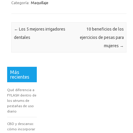
Categoría:
Maquillaje
Navegación de entradas
←
Los 5 mejores irrigadores
10 beneficios de los
dentales
ejercicios de pesas para
mujeres
→
Más
recientes
Qué diferencia a
FYLASH dentro de
los sérums de
pestañas de uso
diario
CBD y descanso:
cómo incorporar