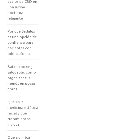
aceite de CBD en
una rutina
nocturna
relajante
Por qué Sedalux
es una opción de
confianza para
pacientes con
odontofobia
Batch cooking
saludable: cómo
organizar tus
menús en pocas
horas
Qué es la
medicina estética
facial y qué
tratamientos
incluye
Qué significa