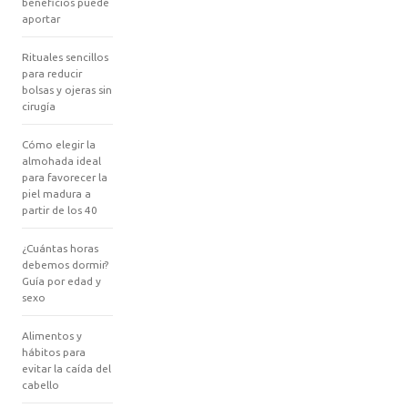
beneficios puede
aportar
Rituales sencillos
para reducir
bolsas y ojeras sin
cirugía
Cómo elegir la
almohada ideal
para favorecer la
piel madura a
partir de los 40
¿Cuántas horas
debemos dormir?
Guía por edad y
sexo
Alimentos y
hábitos para
evitar la caída del
cabello