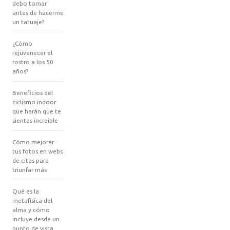
debo tomar
antes de hacerme
un tatuaje?
¿Cómo
rejuvenecer el
rostro a los 50
años?
Beneficios del
ciclismo indoor
que harán que te
sientas increíble
Cómo mejorar
tus fotos en webs
de citas para
triunfar más
Qué es la
metafísica del
alma y cómo
incluye desde un
punto de vista