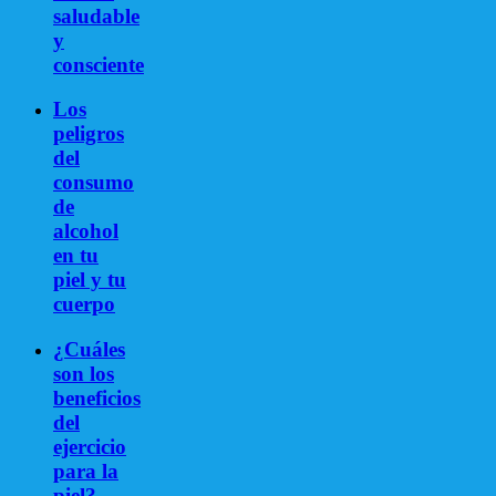
saludable
y
consciente
Los
peligros
del
consumo
de
alcohol
en tu
piel y tu
cuerpo
¿Cuáles
son los
beneficios
del
ejercicio
para la
piel?