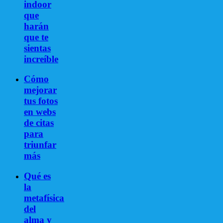
indoor
que
harán
que te
sientas
increíble
Cómo
mejorar
tus fotos
en webs
de citas
para
triunfar
más
Qué es
la
metafísica
del
alma y