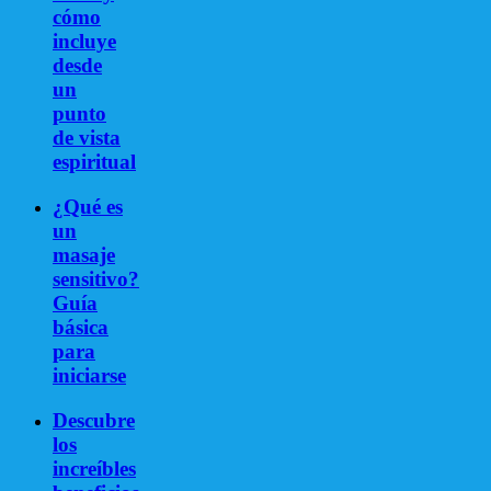
cómo
incluye
desde
un
punto
de vista
espiritual
¿Qué es
un
masaje
sensitivo?
Guía
básica
para
iniciarse
Descubre
los
increíbles