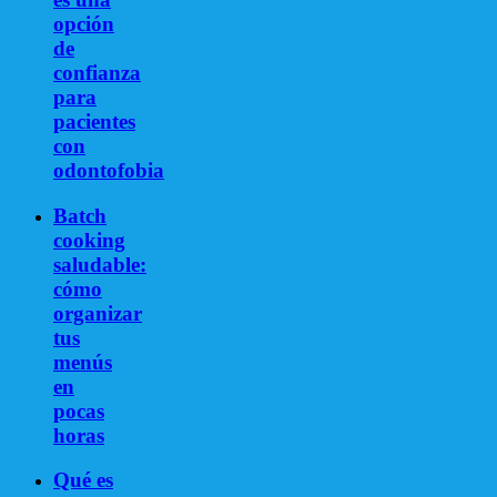
opción
de
confianza
para
pacientes
con
odontofobia
Batch
cooking
saludable:
cómo
organizar
tus
menús
en
pocas
horas
Qué es