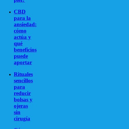
CBD
para la
ansiedad:
cómo
actúa y
qué
beneficios
puede
aportar
Rituales
sencillos
para
reducir
bolsas y
ojeras
sin
cirugía