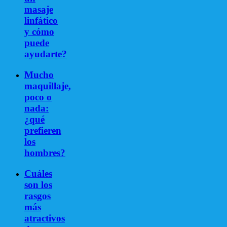
masaje
linfático
y cómo
puede
ayudarte?
Mucho
maquillaje,
poco o
nada:
¿qué
prefieren
los
hombres?
Cuáles
son los
rasgos
más
atractivos