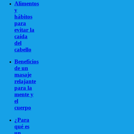
Alimentos
y
hábitos
para
evitar la
caída
del
cabello
Beneficios
de un
masaje
relajante
para la
mente y
el
cuerpo
¿Para
qué es
un