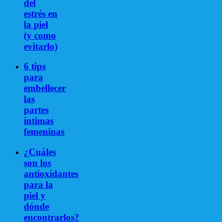
del
estrés en
la piel
(y como
evitarlo)
6 tips
para
embellecer
las
partes
íntimas
femeninas
¿Cuáles
son los
antioxidantes
para la
piel y
dónde
encontrarlos?