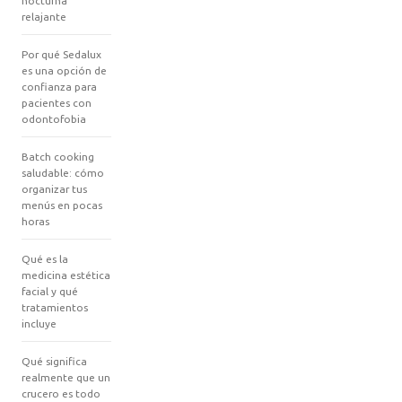
nocturna
relajante
Por qué Sedalux
es una opción de
confianza para
pacientes con
odontofobia
Batch cooking
saludable: cómo
organizar tus
menús en pocas
horas
Qué es la
medicina estética
facial y qué
tratamientos
incluye
Qué significa
realmente que un
crucero es todo