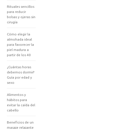
Rituales sencillos
para reducir
bolsas y ojeras sin
cirugía
Cómo elegir la
almohada ideal
para favorecer la
piel madura a
partir de los 40
¿Cuántas horas
debemos dormir?
Guía por edad y
sexo
Alimentos y
hábitos para
evitar la caída del
cabello
Beneficios de un
masaje relajante