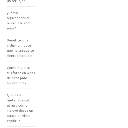
un tatuaje?
¿Cómo
rejuvenecer el
rostro a los 50
años?
Beneficios del
ciclismo indoor
que harán que te
sientas increíble
Cómo mejorar
tus fotos en webs
de citas para
triunfar más
Qué es la
metafísica del
alma y cómo
incluye desde un
punto de vista
espiritual