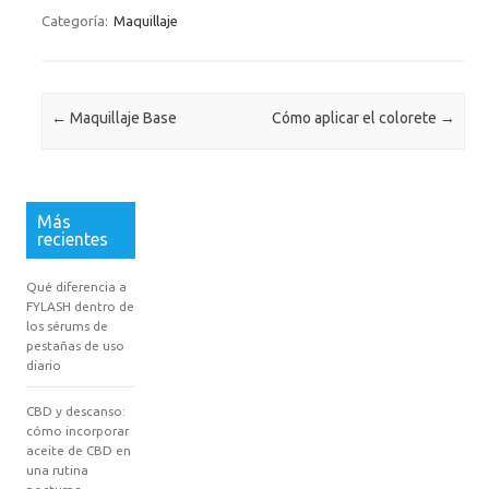
Categoría:
Maquillaje
Navegación de entradas
←
Maquillaje Base
Cómo aplicar el colorete
→
Más
recientes
Qué diferencia a
FYLASH dentro de
los sérums de
pestañas de uso
diario
CBD y descanso:
cómo incorporar
aceite de CBD en
una rutina