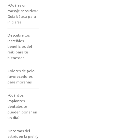
¿Qué es un
masaje sensitivo?
Guía básica para
iniciarse
Descubre los
increíbles
beneficios del
reiki para tu
bienestar
Colores de pelo
favorecedores
para morenas
¿Cuántos
implantes
dentales se
pueden poner en
un día?
Síntomas del
estrés en la piel (y