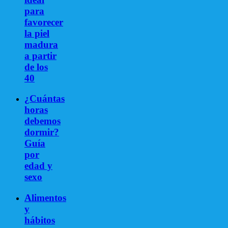
para
favorecer
la piel
madura
a partir
de los
40
¿Cuántas
horas
debemos
dormir?
Guía
por
edad y
sexo
Alimentos
y
hábitos