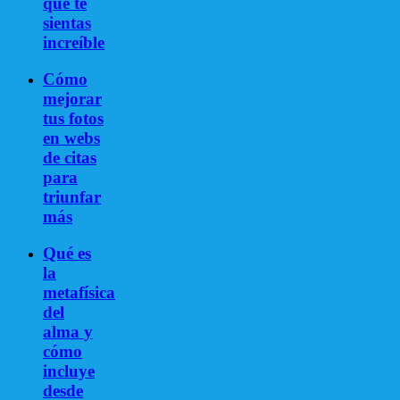
que te
sientas
increíble
Cómo
mejorar
tus fotos
en webs
de citas
para
triunfar
más
Qué es
la
metafísica
del
alma y
cómo
incluye
desde