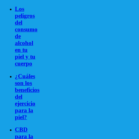
Los
peligros
del
consumo
de
alcohol
en tu
piel y tu
cuerpo
¿Cuáles
son los
beneficios
del
ejercicio
para la
piel?
CBD
para la