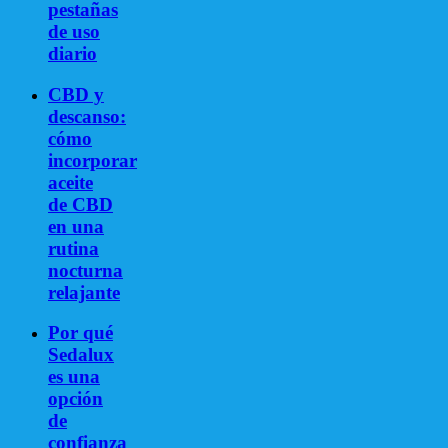
pestañas
de uso
diario
CBD y
descanso:
cómo
incorporar
aceite
de CBD
en una
rutina
nocturna
relajante
Por qué
Sedalux
es una
opción
de
confianza