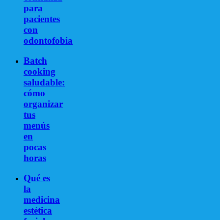
para
pacientes
con
odontofobia
Batch
cooking
saludable:
cómo
organizar
tus
menús
en
pocas
horas
Qué es
la
medicina
estética