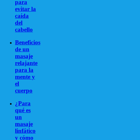
para
evitar la
caída
del
cabello
Beneficios
de un
masaje
relajante
para la
mente y
el
cuerpo
¿Para
qué es
un
masaje
linfático
y cómo