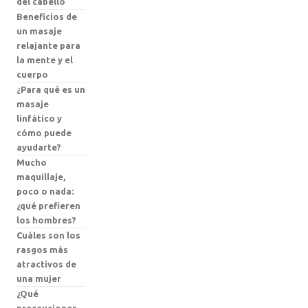
del cabello
Beneficios de
un masaje
relajante para
la mente y el
cuerpo
¿Para qué es un
masaje
linfático y
cómo puede
ayudarte?
Mucho
maquillaje,
poco o nada:
¿qué prefieren
los hombres?
Cuáles son los
rasgos más
atractivos de
una mujer
¿Qué
precauciones