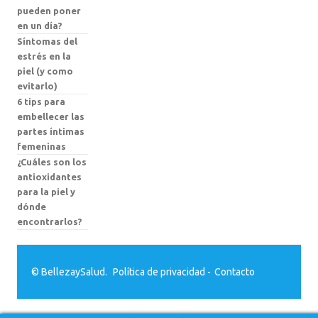
pueden poner
en un día?
Síntomas del
estrés en la
piel (y como
evitarlo)
6 tips para
embellecer las
partes íntimas
femeninas
¿Cuáles son los
antioxidantes
para la piel y
dónde
encontrarlos?
© BellezaySalud.
Política de privacidad
-
Contacto