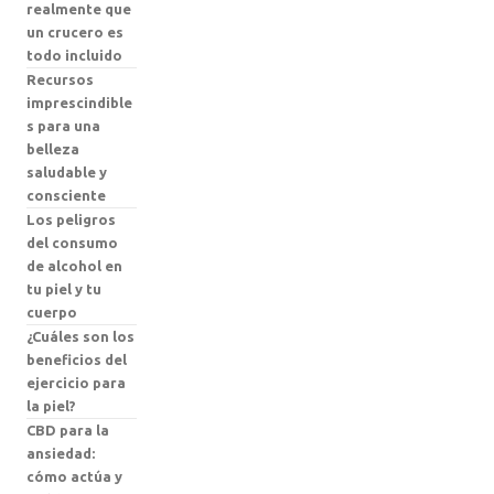
realmente que
un crucero es
todo incluido
Recursos
imprescindible
s para una
belleza
saludable y
consciente
Los peligros
del consumo
de alcohol en
tu piel y tu
cuerpo
¿Cuáles son los
beneficios del
ejercicio para
la piel?
CBD para la
ansiedad:
cómo actúa y