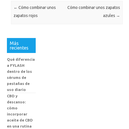
Navegación de entradas
←
Cómo combinar unos
Cómo combinar unos zapatos
zapatos rojos
azules
→
Más
recientes
Qué diferencia
a FYLASH
dentro de los
sérums de
pestañas de
uso diario
CBD y
descanso:
cómo
incorporar
aceite de CBD
en una rutina