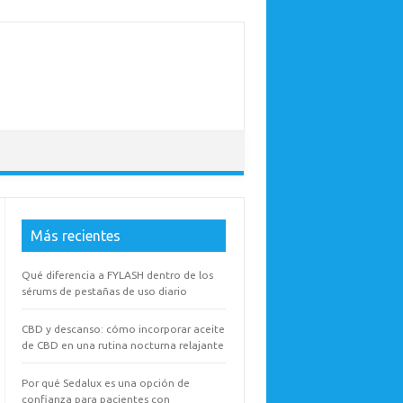
Más recientes
Qué diferencia a FYLASH dentro de los
sérums de pestañas de uso diario
CBD y descanso: cómo incorporar aceite
de CBD en una rutina nocturna relajante
Por qué Sedalux es una opción de
confianza para pacientes con