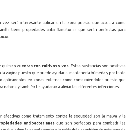
a vez será interesante aplicar en la zona puesto que actuará como
nilla tiene propiedades antiinflamatorias que serán perfectas para
picor.
de químico
cuentan con cultivos vivos.
Estas sustancias son positivas
nta la vagina puesto que puede ayudar a mantenerla húmeda y por tanto
nto aplicándolos en zonas externas como consumiéndolos puesto que
ma natural y también te ayudarán a aliviar las diferentes infecciones.
r efectivas como tratamiento contra la sequedad son la malva y la
ropiedades antibacterianas
que son perfectas para combatir las
La malva además complementa a la caléndula convirtiendo esta mezcla