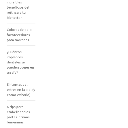
increíbles
beneficios del
reiki para tu
bienestar
Colores de pelo
favorecedores
para morenas
¿Cuántos
implantes
dentales se
pueden poner en
un día?
Síntomas del
estrés en la piel (y
como evitarlo)
6 tips para
embellecer las
partes íntimas
femeninas