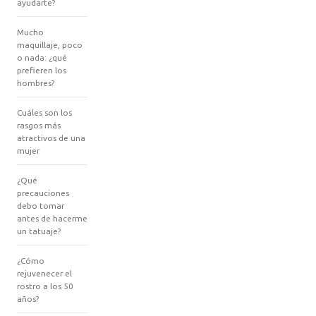
ayudarte?
Mucho
maquillaje, poco
o nada: ¿qué
prefieren los
hombres?
Cuáles son los
rasgos más
atractivos de una
mujer
¿Qué
precauciones
debo tomar
antes de hacerme
un tatuaje?
¿Cómo
rejuvenecer el
rostro a los 50
años?