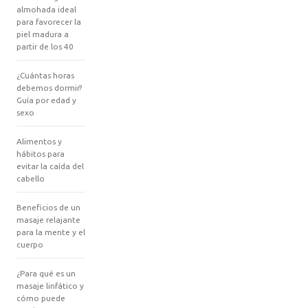
almohada ideal
para favorecer la
piel madura a
partir de los 40
¿Cuántas horas
debemos dormir?
Guía por edad y
sexo
Alimentos y
hábitos para
evitar la caída del
cabello
Beneficios de un
masaje relajante
para la mente y el
cuerpo
¿Para qué es un
masaje linfático y
cómo puede