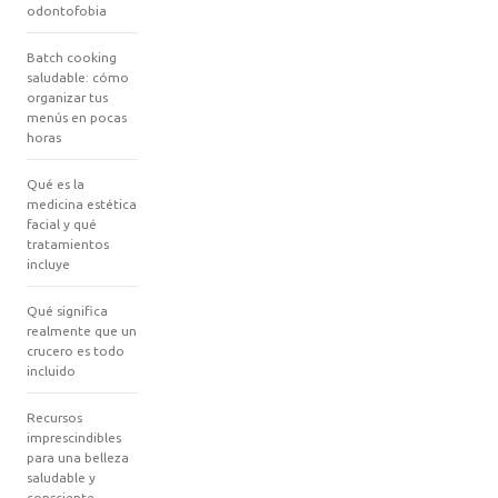
odontofobia
Batch cooking
saludable: cómo
organizar tus
menús en pocas
horas
Qué es la
medicina estética
facial y qué
tratamientos
incluye
Qué significa
realmente que un
crucero es todo
incluido
Recursos
imprescindibles
para una belleza
saludable y
consciente