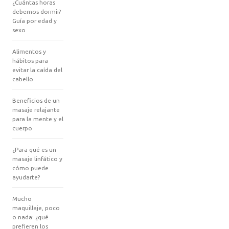
¿Cuántas horas
debemos dormir?
Guía por edad y
sexo
Alimentos y
hábitos para
evitar la caída del
cabello
Beneficios de un
masaje relajante
para la mente y el
cuerpo
¿Para qué es un
masaje linfático y
cómo puede
ayudarte?
Mucho
maquillaje, poco
o nada: ¿qué
prefieren los