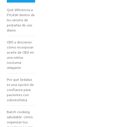
Qué diferencia a
FYLASH dentro de
los sérums de
pestañas de uso
diario
CBD y descanso:
cómo incorporar
aceite de CBD en
una rutina
nocturna
relajante
Por qué Sedalux
es una opción de
confianza para
pacientes con
odontofobia
Batch cooking
saludable: cómo
organizar tus