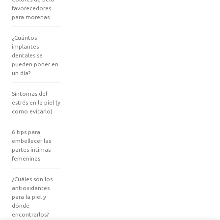
favorecedores
para morenas
¿Cuántos
implantes
dentales se
pueden poner en
un día?
Síntomas del
estrés en la piel (y
como evitarlo)
6 tips para
embellecer las
partes íntimas
femeninas
¿Cuáles son los
antioxidantes
para la piel y
dónde
encontrarlos?