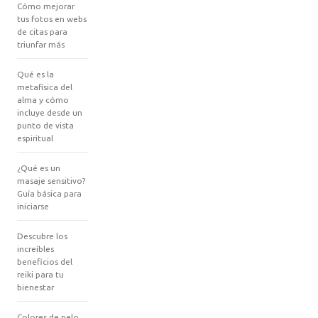
Cómo mejorar
tus fotos en webs
de citas para
triunfar más
Qué es la
metafísica del
alma y cómo
incluye desde un
punto de vista
espiritual
¿Qué es un
masaje sensitivo?
Guía básica para
iniciarse
Descubre los
increíbles
beneficios del
reiki para tu
bienestar
Colores de pelo