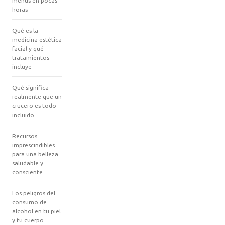
menús en pocas
horas
Qué es la
medicina estética
facial y qué
tratamientos
incluye
Qué significa
realmente que un
crucero es todo
incluido
Recursos
imprescindibles
para una belleza
saludable y
consciente
Los peligros del
consumo de
alcohol en tu piel
y tu cuerpo