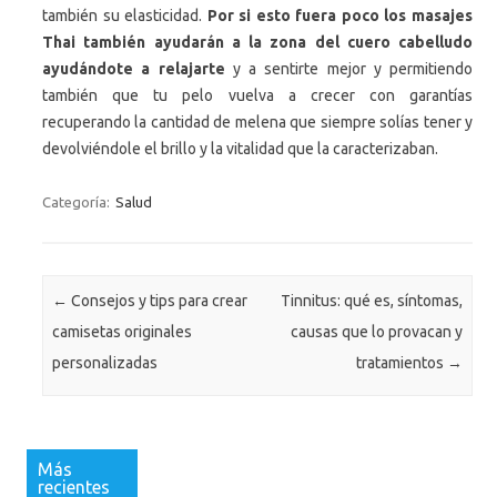
también su elasticidad.
Por si esto fuera poco los masajes
Thai también ayudarán a la zona del cuero cabelludo
ayudándote a relajarte
y a sentirte mejor y permitiendo
también que tu pelo vuelva a crecer con garantías
recuperando la cantidad de melena que siempre solías tener y
devolviéndole el brillo y la vitalidad que la caracterizaban.
Categoría:
Salud
Navegación de entradas
←
Consejos y tips para crear
Tinnitus: qué es, síntomas,
camisetas originales
causas que lo provacan y
personalizadas
tratamientos
→
Más
recientes