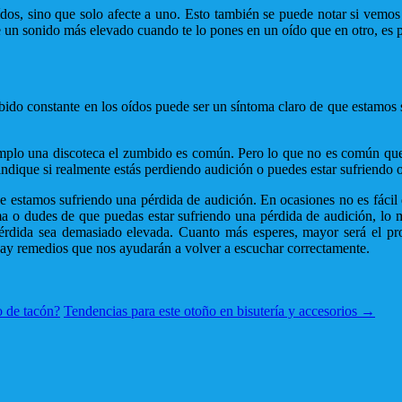
ídos, sino que solo afecte a uno. Esto también se puede notar si vemo
ene un sonido más elevado cuando te lo pones en un oído que en otro, es
do constante en los oídos puede ser un síntoma claro de que estamos su
plo una discoteca el zumbido es común. Pero lo que no es común que e
indique si realmente estás perdiendo audición o puedes estar sufriendo
estamos sufriendo una pérdida de audición. En ocasiones no es fácil d
 o dudes de que puedas estar sufriendo una pérdida de audición, lo me
pérdida sea demasiado elevada. Cuanto más esperes, mayor será el p
hay remedios que nos ayudarán a volver a escuchar correctamente.
o de tacón?
Tendencias para este otoño en bisutería y accesorios
→