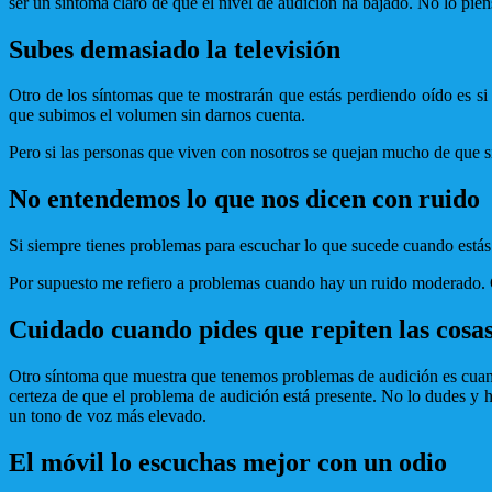
ser un síntoma claro de que el nivel de audición ha bajado. No lo pie
Subes demasiado la televisión
Otro de los síntomas que te mostrarán que estás perdiendo oído es si
que subimos el volumen sin darnos cuenta.
Pero si las personas que viven con nosotros se quejan mucho de que s
No entendemos lo que nos dicen con ruido
Si siempre tienes problemas para escuchar lo que sucede cuando estás 
Por supuesto me refiero a problemas cuando hay un ruido moderado. C
Cuidado cuando pides que repiten las cosa
Otro síntoma que muestra que tenemos problemas de audición es cuando 
certeza de que el problema de audición está presente. No lo dudes y ha
un tono de voz más elevado.
El móvil lo escuchas mejor con un odio