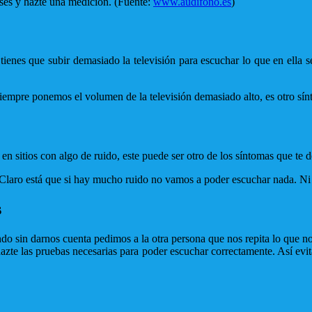
nses y hazte una medición. (Fuente:
www.audifono.es
)
 tienes que subir demasiado la televisión para escuchar lo que en ella 
iempre ponemos el volumen de la televisión demasiado alto, es otro sín
en sitios con algo de ruido, este puede ser otro de los síntomas que te
laro está que si hay mucho ruido no vamos a poder escuchar nada. Ni n
s
sin darnos cuenta pedimos a la otra persona que nos repita lo que nos 
zte las pruebas necesarias para poder escuchar correctamente. Así evita