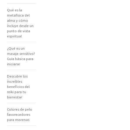
Qué es la
metafísica del
alma y cómo
incluye desde un
punto de vista
espiritual
¿Qué es un
masaje sensitivo?
Guía básica para
iniciarse
Descubre los
increíbles
beneficios del
reiki para tu
bienestar
Colores de pelo
favorecedores
para morenas