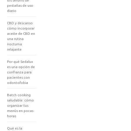
los sérums de
pestañas de uso
diario
CBD y descanso:
cómo incorporar
aceite de CBD en
una rutina
nocturna
relajante
Por qué Sedalux
es una opción de
confianza para
pacientes con
odontofobia
Batch cooking
saludable: cómo
organizar tus
menús en pocas
horas
Qué es la