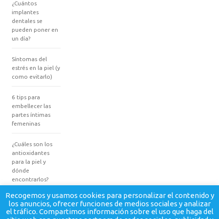
¿Cuántos
implantes
dentales se
pueden poner en
un día?
Síntomas del
estrés en la piel (y
como evitarlo)
6 tips para
embellecer las
partes íntimas
femeninas
¿Cuáles son los
antioxidantes
para la piel y
dónde
encontrarlos?
Recogemos y usamos cookies para personalizar el contenido y
los anuncios, ofrecer funciones de medios sociales y analizar
el tráfico. Compartimos información sobre el uso que haga del
© BellezaySalud.
Política de privacidad
-
Contacto