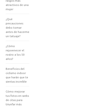
rasgos más
atractivos de una
mujer
¿Qué
precauciones
debo tomar
antes de hacerme
un tatuaje?
¿Cómo
rejuvenecer el
rostro a los 50
años?
Beneficios del
ciclismo indoor
que harán que te
sientas increíble
Cómo mejorar
tus fotos en webs
de citas para
triunfar más