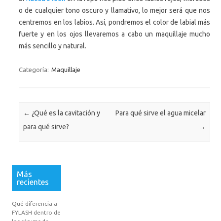
o de cualquier tono oscuro y llamativo, lo mejor será que nos
centremos en los labios. Así, pondremos el color de labial más
fuerte y en los ojos llevaremos a cabo un maquillaje mucho
más sencillo y natural.
Categoría:
Maquillaje
Navegación de entradas
←
¿Qué es la cavitación y
Para qué sirve el agua micelar
para qué sirve?
→
Más
recientes
Qué diferencia a
FYLASH dentro de