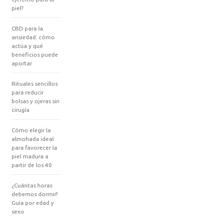
piel?
CBD para la
ansiedad: cómo
actúa y qué
beneficios puede
aportar
Rituales sencillos
para reducir
bolsas y ojeras sin
cirugía
Cómo elegir la
almohada ideal
para favorecer la
piel madura a
partir de los 40
¿Cuántas horas
debemos dormir?
Guía por edad y
sexo