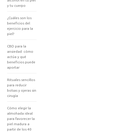
alcohol en tu piel
y tu cuerpo
¿Cuáles son los
beneficios del
ejercicio para la
piel?
CBD para la
ansiedad: cómo
actúa y qué
beneficios puede
aportar
Rituales sencillos
para reducir
bolsas y ojeras sin
cirugía
Cómo elegir la
almohada ideal
para favorecer la
piel madura a
partir de los 40