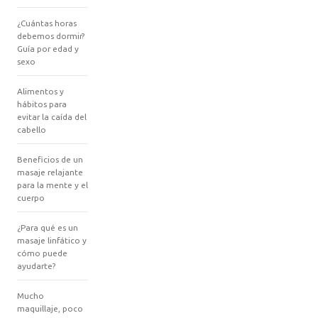
¿Cuántas horas
debemos dormir?
Guía por edad y
sexo
Alimentos y
hábitos para
evitar la caída del
cabello
Beneficios de un
masaje relajante
para la mente y el
cuerpo
¿Para qué es un
masaje linfático y
cómo puede
ayudarte?
Mucho
maquillaje, poco