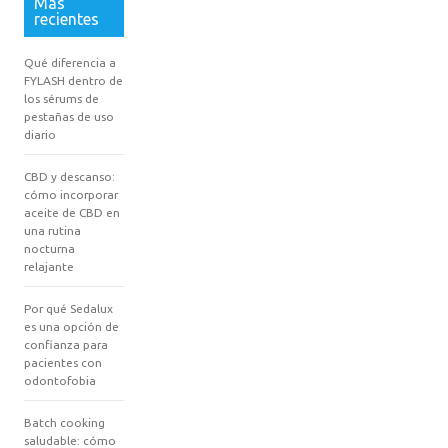
Más
recientes
Qué diferencia a
FYLASH dentro de
los sérums de
pestañas de uso
diario
CBD y descanso:
cómo incorporar
aceite de CBD en
una rutina
nocturna
relajante
Por qué Sedalux
es una opción de
confianza para
pacientes con
odontofobia
Batch cooking
saludable: cómo