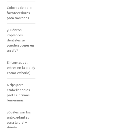
Colores de pelo
favorecedores
para morenas
¿Cuántos
implantes
dentales se
pueden poner en
un día?
Síntomas del
estrés en la piel (y
como evitarlo)
6 tips para
embellecer las
partes íntimas
femeninas
¿Cuáles son los
antioxidantes
para la piel y
dónde