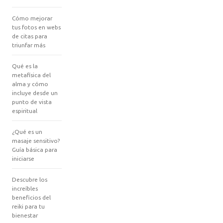
Cómo mejorar
tus fotos en webs
de citas para
triunfar más
Qué es la
metafísica del
alma y cómo
incluye desde un
punto de vista
espiritual
¿Qué es un
masaje sensitivo?
Guía básica para
iniciarse
Descubre los
increíbles
beneficios del
reiki para tu
bienestar