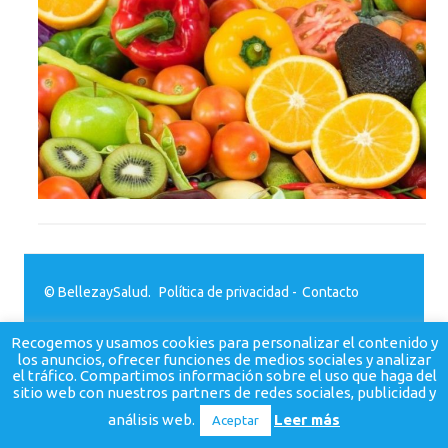
© BellezaySalud.
Política de privacidad
-
Contacto
Recogemos y usamos cookies para personalizar el contenido y
los anuncios, ofrecer funciones de medios sociales y analizar
el tráfico. Compartimos información sobre el uso que haga del
sitio web con nuestros partners de redes sociales, publicidad y
análisis web.
Leer más
Aceptar