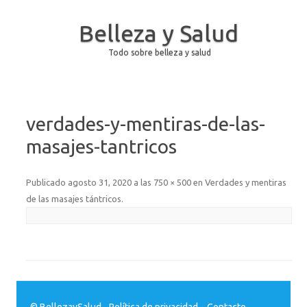
Belleza y Salud
Todo sobre belleza y salud
Saltar al contenido
verdades-y-mentiras-de-las-
masajes-tantricos
Publicado
agosto 31, 2020
a las
750 × 500
en
Verdades y mentiras
de las masajes tántricos
.
© BellezaySalud.
Política de privacidad
-
Contacto