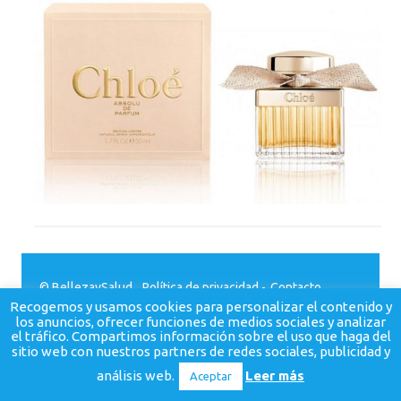
© BellezaySalud.
Política de privacidad
-
Contacto
Recogemos y usamos cookies para personalizar el contenido y
los anuncios, ofrecer funciones de medios sociales y analizar
el tráfico. Compartimos información sobre el uso que haga del
sitio web con nuestros partners de redes sociales, publicidad y
análisis web.
Leer más
Aceptar