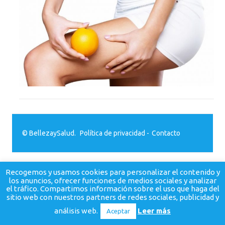
© BellezaySalud.
Política de privacidad
-
Contacto
Recogemos y usamos cookies para personalizar el contenido y
los anuncios, ofrecer funciones de medios sociales y analizar
el tráfico. Compartimos información sobre el uso que haga del
sitio web con nuestros partners de redes sociales, publicidad y
análisis web.
Leer más
Aceptar