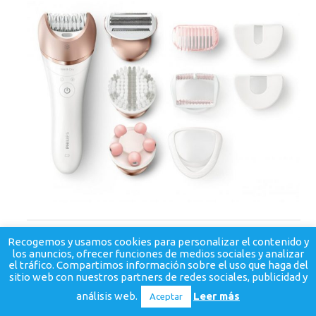
Recogemos y usamos cookies para personalizar el contenido y
los anuncios, ofrecer funciones de medios sociales y analizar
el tráfico. Compartimos información sobre el uso que haga del
© BellezaySalud.
Política de privacidad
-
Contacto
sitio web con nuestros partners de redes sociales, publicidad y
análisis web.
Leer más
Aceptar