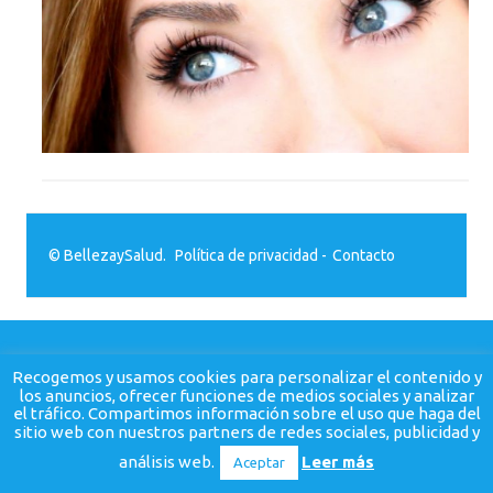
© BellezaySalud.
Política de privacidad
-
Contacto
Recogemos y usamos cookies para personalizar el contenido y
los anuncios, ofrecer funciones de medios sociales y analizar
el tráfico. Compartimos información sobre el uso que haga del
sitio web con nuestros partners de redes sociales, publicidad y
análisis web.
Leer más
Aceptar