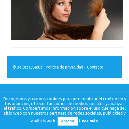
© BellezaySalud.
Política de privacidad
-
Contacto
Recogemos y usamos cookies para personalizar el contenido y
los anuncios, ofrecer funciones de medios sociales y analizar
el tráfico. Compartimos información sobre el uso que haga del
sitio web con nuestros partners de redes sociales, publicidad y
análisis web.
Leer más
Aceptar