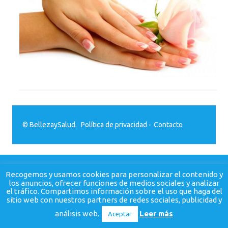
© BellezaySalud.
Política de privacidad
-
Contacto
Recogemos y usamos cookies para personalizar el contenido y
los anuncios, ofrecer funciones de medios sociales y analizar
el tráfico. Compartimos información sobre el uso que haga del
sitio web con nuestros partners de redes sociales, publicidad y
análisis web.
Leer más
Aceptar