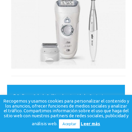
© BellezaySalud.
Política de privacidad
-
Contacto
Recogemos y usamos cookies para personalizar el contenido y
los anuncios, ofrecer funciones de medios sociales y analizar
el tráfico. Compartimos información sobre el uso que haga del
sitio web con nuestros partners de redes sociales, publicidad y
análisis web.
Leer más
Aceptar