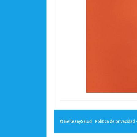
© BellezaySalud.
Política de privacidad