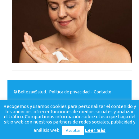
© BellezaySalud.
Política de privacidad
-
Contacto
Recogemos y usamos cookies para personalizar el contenido y
los anuncios, ofrecer funciones de medios sociales y analizar
el tráfico. Compartimos información sobre el uso que haga del
sitio web con nuestros partners de redes sociales, publicidad y
análisis web.
Leer más
Aceptar